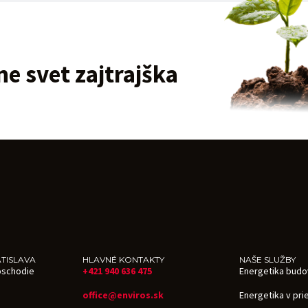
e svet zajtrajška
TISLAVA
HLAVNÉ KONTAKTY
NAŠE SLUŽBY
oschodie
+421 940 636 475
Energetika budo
office@enviros.sk
Energetika v pr