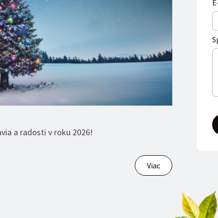
E
S
via a radosti v roku 2026!
Viac