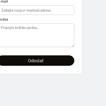
-mail
práva
Odoslať