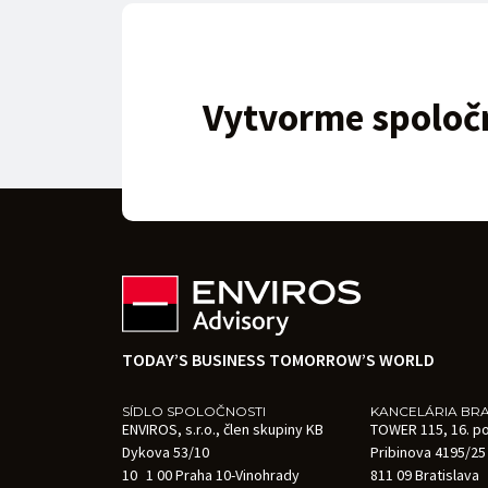
Vytvorme spoločn
TODAY’S BUSINESS TOMORROW’S WORLD
SÍDLO SPOLOČNOSTI
KANCELÁRIA BRA
ENVIROS, s.r.o., člen skupiny KB
TOWER 115, 16. p
Dykova 53/10
Pribinova 4195/25
10 1 00 Praha 10-Vinohrady
811 09 Bratislava