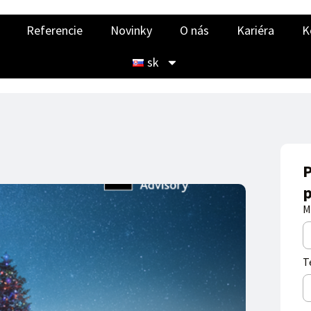
Referencie
Novinky
O nás
Kariéra
K
sk
P
p
M
T