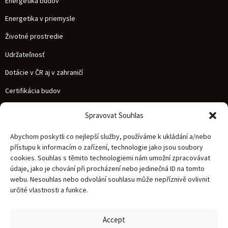
Energetika budov
Energetika v priemysle
Životné prostredie
Udržateľnosť
Dotácie v ČR aj v zahraničí
Certifikácia budov
Spravovat Souhlas
NAVIGÁCIA
Služby
Abychom poskytli co nejlepší služby, používáme k ukládání a/nebo
Referencie
přístupu k informacím o zařízení, technologie jako jsou soubory
cookies. Souhlas s těmito technologiemi nám umožní zpracovávat
Novinky
údaje, jako je chování při procházení nebo jedinečná ID na tomto
O nás
webu. Nesouhlas nebo odvolání souhlasu může nepříznivě ovlivnit
určité vlastnosti a funkce.
Kariéra
Kontakt
Accept