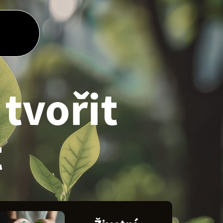
tvořit
t