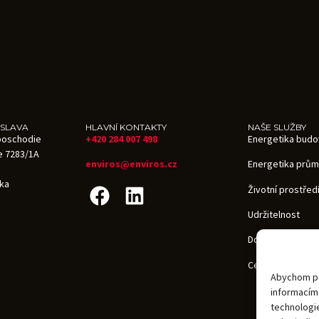
ISLAVA
HLAVNÍ KONTAKTY
NAŠE SLUŽBY
.poschodie
+420 284 007 498
Energetika budo
e 7283/1A
enviros@enviros.cz
Energetika prům
ika
Životní prostřed
Udržitelnost
Dotace v ČR i zah
Certifikace bud
Abychom pos
informacím 
technologie