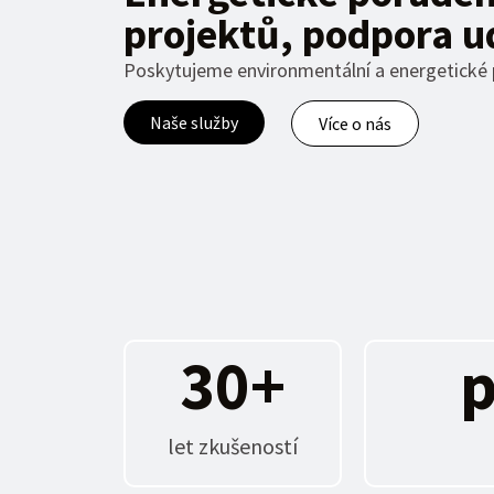
projektů, podpora u
Poskytujeme environmentální a energetické p
Naše služby
Více o nás
30
+
p
let zkušeností