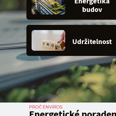
Energetika
budov
Udržitelnost
PROČ ENVIROS
Energetické poraden