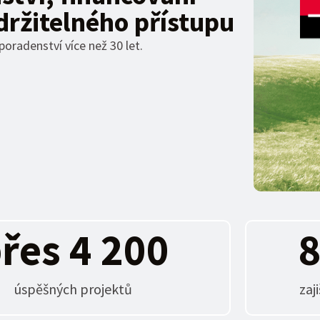
držitelného přístupu
oradenství více než 30 let.
řes 
4 200
úspěšných projektů
zaj