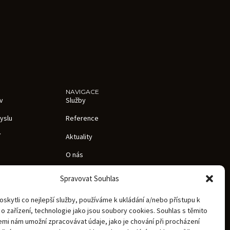
NAVIGACE
v
Služby
yslu
Reference
í
Aktuality
O nás
raničí
Kariéra
Spravovat Souhlas
ov
Kontakty
kytli co nejlepší služby, používáme k ukládání a/nebo přístupu k
Zásady zpracování osobních údajů
o zařízení, technologie jako jsou soubory cookies. Souhlas s těmito
mi nám umožní zpracovávat údaje, jako je chování při procházení
Oznámení Whistleblowing