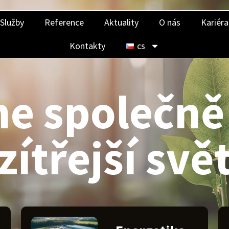
Služby
Reference
Aktuality
O nás
Kariéra
Kontakty
cs
e společně 
zítřejší svě