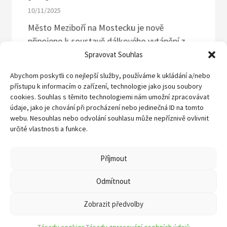
10/11/2025
Město Meziboří na Mostecku je nově
připojeno k soustavě dálkového vytápění z
Spravovat Souhlas
teplárny Komořany a zajistí kontinuálnost
dodávek tepla. Napojení bylo realizováno v
Abychom poskytli co nejlepší služby, používáme k ukládání a/nebo
rámci projektu...
přístupu k informacím o zařízení, technologie jako jsou soubory
cookies. Souhlas s těmito technologiemi nám umožní zpracovávat
údaje, jako je chování při procházení nebo jedinečná ID na tomto
webu. Nesouhlas nebo odvolání souhlasu může nepříznivě ovlivnit
určité vlastnosti a funkce.
Příjmout
Odmítnout
Zobrazit předvolby