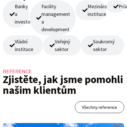
Banky
Facility
Mezinárodní
Prů
a
management
instituce
investoři
a
development
Vládní
Veřejný
Soukromý
instituce
sektor
sektor
REFERENCE
Zjistěte, jak jsme pomohli
našim klientům
Všechny reference