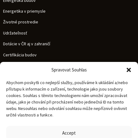
Energetika budov
Energetika v priemysle
Životné prostredie
Udržateľnosť
Dotácie v ČR aj v zahraničí
Certifikácia budov
Spravovat Souhlas
NAVIGÁCIA
Služby
Abychom poskytli co nejlepší služby, používáme k ukládání a/nebo
Referencie
přístupu k informacím o zařízení, technologie jako jsou soubory
cookies. Souhlas s těmito technologiemi nám umožní zpracovávat
Novinky
údaje, jako je chování při procházení nebo jedinečná ID na tomto
O nás
webu. Nesouhlas nebo odvolání souhlasu může nepříznivě ovlivnit
určité vlastnosti a funkce.
Kariéra
Kontakt
Accept