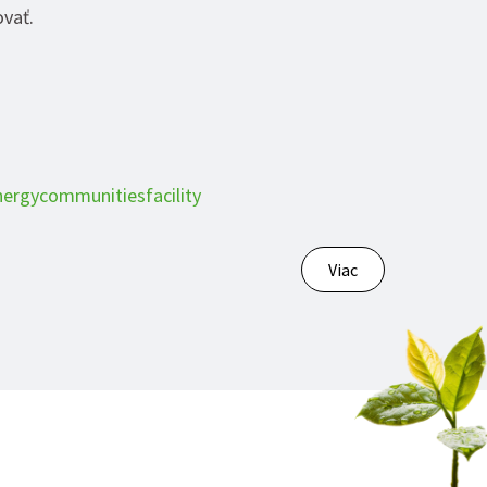
vať.
nergycommunitiesfacility
Viac