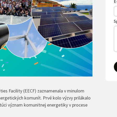
E
S
ties Facility (EECF) zaznamenala v minulom
rgetických komunít. Prvé kolo výzvy prilákalo
astúci význam komunitnej energetiky v procese