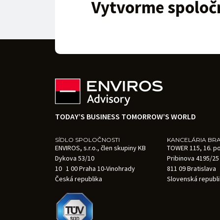
Vytvorme spoločn
TODAY’S BUSINESS TOMORROW’S WORLD
SÍDLO SPOLOČNOSTI
KANCELÁRIA BRA
ENVIROS, s.r.o., člen skupiny KB
TOWER 115, 16. p
Dykova 53/10
Pribinova 4195/25
10 1 00 Praha 10-Vinohrady
811 09 Bratislava
Česká republika
Slovenská republ