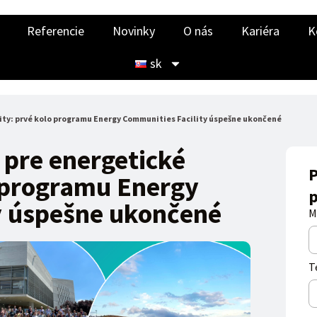
Referencie
Novinky
O nás
Kariéra
K
sk
ity: prvé kolo programu Energy Communities Facility úspešne ukončené
 pre energetické
P
 programu Energy
p
y úspešne ukončené
M
T