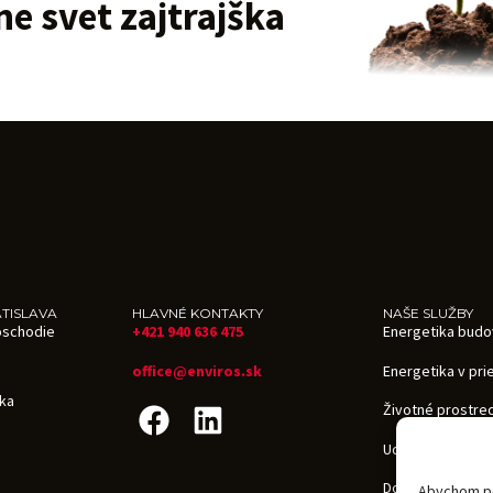
e svet zajtrajška
TISLAVA
HLAVNÉ KONTAKTY
NAŠE SLUŽBY
oschodie
+421 940 636 475
Energetika budo
office@enviros.sk
Energetika v pr
ika
Životné prostre
Udržateľnosť
Dotácie v ČR aj v
Abychom pos