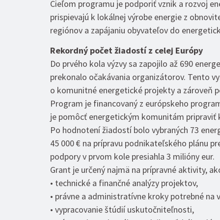
Cieľom programu je podporiť vznik a rozvoj e
prispievajú k lokálnej výrobe energie z obnovit
regiónov a zapájaniu obyvateľov do energetick
Rekordný počet žiadostí z celej Európy
Do prvého kola výzvy sa zapojilo až 690 energe
prekonalo očakávania organizátorov. Tento vy
o komunitné energetické projekty a zároveň p
Program je financovaný z európskeho programu
je pomôcť energetickým komunitám pripraviť kv
Po hodnotení žiadostí bolo vybraných 73 energ
45 000 € na prípravu podnikateľského plánu pr
podpory v prvom kole presiahla 3 milióny eur.
Grant je určený najmä na prípravné aktivity, ak
• technické a finančné analýzy projektov,
• právne a administratívne kroky potrebné na 
• vypracovanie štúdií uskutočniteľnosti,