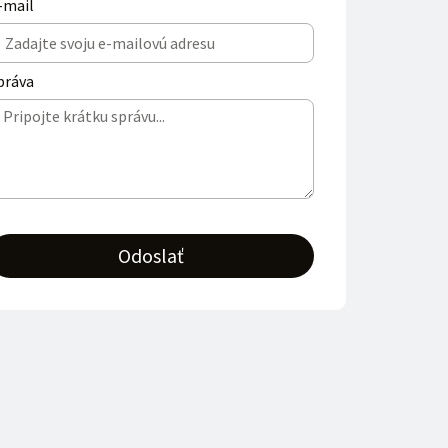
-mail
práva
Odoslať