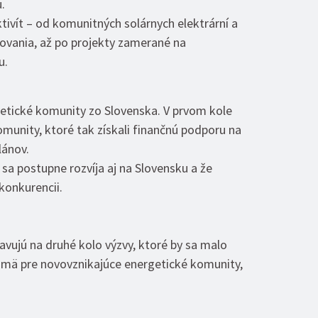
.
tivít – od komunitných solárnych elektrární a
rovania, až po projekty zamerané na
u.
getické komunity zo Slovenska. V prvom kole
komunity, ktoré tak získali finančnú podporu na
lánov.
 sa postupne rozvíja aj na Slovensku a že
konkurencii.
vujú na druhé kolo výzvy, ktoré by sa malo
ajmä pre novovznikajúce energetické komunity,