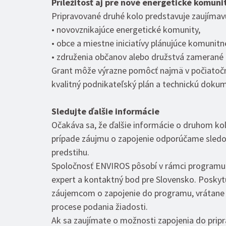
Príležitosť aj pre nové energetické komuni
Pripravované druhé kolo predstavuje zaujímavú
• novovznikajúce energetické komunity,
• obce a miestne iniciatívy plánujúce komunitn
• združenia občanov alebo družstvá zamerané 
Grant môže výrazne pomôcť najmä v počiatočnej
kvalitný podnikateľský plán a technickú doku
Sledujte ďalšie informácie
Očakáva sa, že ďalšie informácie o druhom kole
prípade záujmu o zapojenie odporúčame sledova
predstihu.
Spoločnosť ENVIROS pôsobí v rámci programu 
expert a kontaktný bod pre Slovensko. Posk
záujemcom o zapojenie do programu, vrátane 
procese podania žiadosti.
Ak sa zaujímate o možnosti zapojenia do pripr