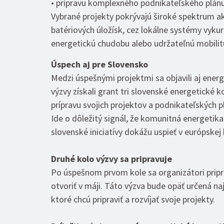
• prípravu komplexného podnikateľského plánu
Vybrané projekty pokrývajú široké spektrum ak
batériových úložísk, cez lokálne systémy vyku
energetickú chudobu alebo udržateľnú mobilit
Úspech aj pre Slovensko
Medzi úspešnými projektmi sa objavili aj ener
výzvy získali grant tri slovenské energetické 
prípravu svojich projektov a podnikateľských p
Ide o dôležitý signál, že komunitná energetika
slovenské iniciatívy dokážu uspieť v európskej 
Druhé kolo výzvy sa pripravuje
Po úspešnom prvom kole sa organizátori pripra
otvoriť v máji. Táto výzva bude opäť určená n
ktoré chcú pripraviť a rozvíjať svoje projekty.