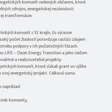
nergetických komunít vedených občanmi, ktoré
eľných zdrojov, energetickej nezávislosti
ej transformácie.
tických komunít z 31 krajín, čo výrazne
soký počet žiadostí potvrdzuje rastúci záujem
otrebu podpory v ich počiatočných fázach.
 LIFE – Clean Energy Transition a jeho cieľom
alitné a realizovateľné projekty.
etických komunít, ktoré získali grant vo výške
e svoj energetický projekt. Celková suma
o napríklad:
vznik komunity,