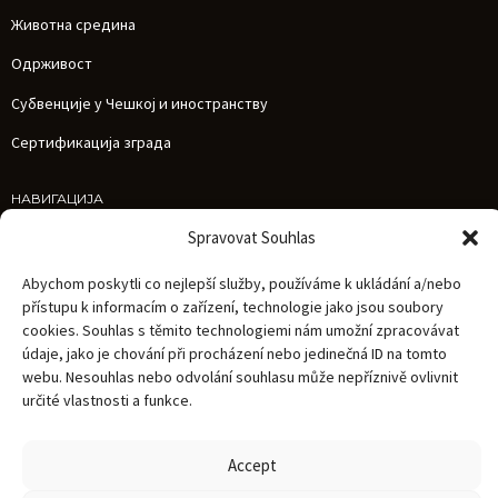
Животна средина
Одрживост
Субвенције у Чешкој и иностранству
Сертификација зграда
НАВИГАЦИЈА
Услуге
Spravovat Souhlas
Референце
Abychom poskytli co nejlepší služby, používáme k ukládání a/nebo
Вести
přístupu k informacím o zařízení, technologie jako jsou soubory
cookies. Souhlas s těmito technologiemi nám umožní zpracovávat
О нама
údaje, jako je chování při procházení nebo jedinečná ID na tomto
Каријера
webu. Nesouhlas nebo odvolání souhlasu může nepříznivě ovlivnit
určité vlastnosti a funkce.
Контакти
Политика обраде личних података
Accept