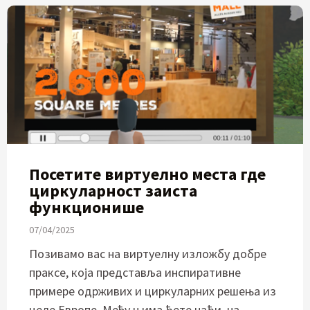
Посетите виртуелно места где
циркуларност заиста
функционише
07/04/2025
Позивамо вас на виртуелну изложбу добре
праксе, која представља инспиративне
примере одрживих и циркуларних решења из
целе Европе. Међу њима ћете наћи, на