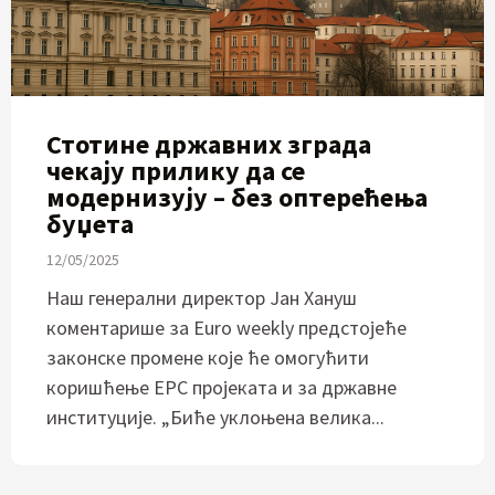
Стотине државних зграда
чекају прилику да се
модернизују – без оптерећења
буџета
12/05/2025
Наш генерални директор Јан Хануш
коментарише за Euro weekly предстојеће
законске промене које ће омогућити
коришћење EPC пројеката и за државне
институције. „Биће уклоњена велика...