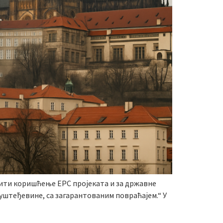
ћити коришћење EPC пројеката и за државне
уштеђевине, са загарантованим повраћајем.“ У