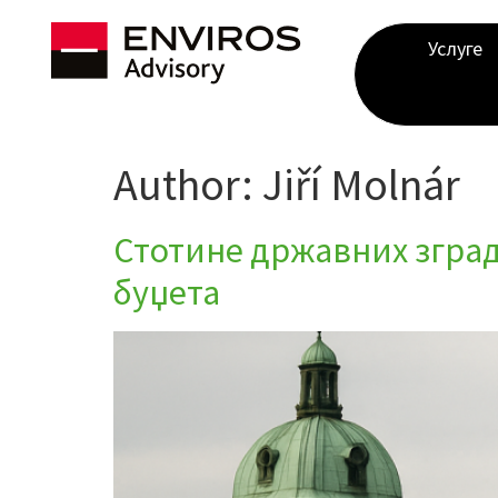
Услуге
Author:
Jiří Molnár
Стотине државних зград
буџета