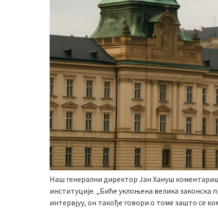
Наш генерални директор Јан Хануш коментарише
институције. „Биће уклоњена велика законска п
интервјуу, он такође говори о томе зашто се к