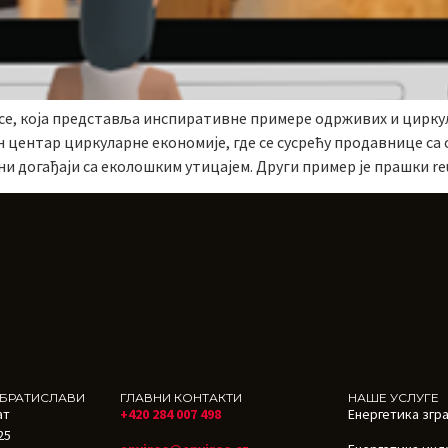
се, која представља инспиративне примере одрживих и цирку
н центар циркуларне економије, где се сусрећу продавнице с
 догађаји са еколошким утицајем. Други пример је прашки re
 БРАТИСЛАВИ
ГЛАВНИ КОНТАКТИ
НАШЕ УСЛУГЕ
ат
+420 284 007 498
Енергетика згр
25