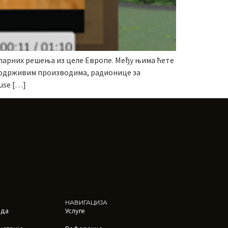
ларних решења из целе Европе. Међу њима ћете
а одрживим производима, радионице за
use […]
НАВИГАЦИЈА
ада
Услуге