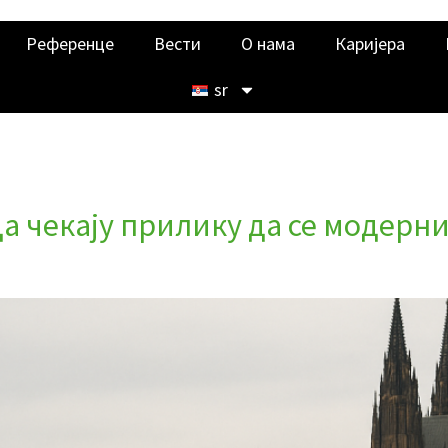
Референце
Вести
О нама
Каријера
sr
а чекају прилику да се модерни