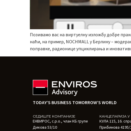
Позивамо вас на виртуелну изложбу добре прак
наћи, на пример, NOCHMALL у Берлину – модера
поправке, радионице упциклирања и иновативни
TODAY’S BUSINESS TOMORROW’S WORLD
СЕДИШТЕ КОМПАНИЈЕ
КАНЦЕЛАРИЈА У
ЕНВИРОС, с.р.о., члан КБ групе
КУЛА 115, 16. спр
Дикова 53/10
Прибинова 4195/