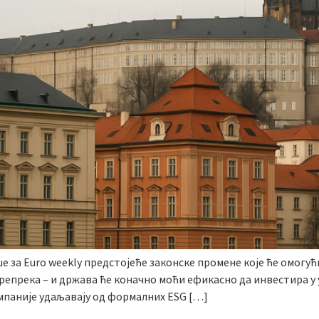
 за Euro weekly предстојеће законске промене које ће омогу
репрека – и држава ће коначно моћи ефикасно да инвестира у 
омпаније удаљавају од формалних ESG […]