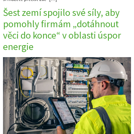
Šest zemí spojilo své síly, aby
pomohly firmám „dotáhnout
věci do konce“ v oblasti úspor
energie