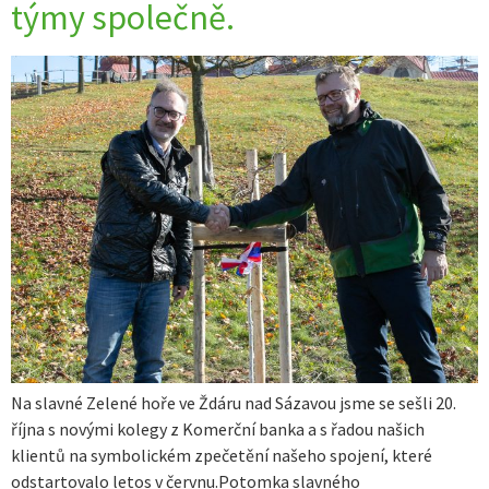
týmy společně.
Na slavné Zelené hoře ve Ždáru nad Sázavou jsme se sešli 20.
října s novými kolegy z Komerční banka a s řadou našich
klientů na symbolickém zpečetění našeho spojení, které
odstartovalo letos v červnu.Potomka slavného