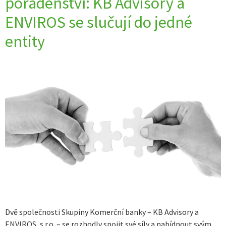
poradenství: KB Advisory a
ENVIROS se slučují do jedné
entity
Dvě společnosti Skupiny Komerční banky – KB Advisory a
ENVIROS, s.r.o. – se rozhodly spojit své síly a nabídnout svým