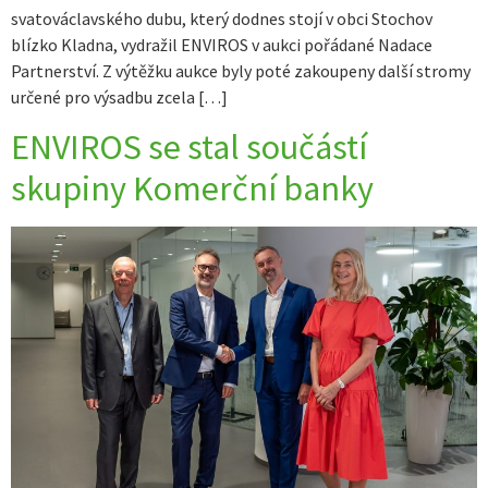
svatováclavského dubu, který dodnes stojí v obci Stochov
blízko Kladna, vydražil ENVIROS v aukci pořádané Nadace
Partnerství. Z výtěžku aukce byly poté zakoupeny další stromy
určené pro výsadbu zcela […]
ENVIROS se stal součástí
skupiny Komerční banky