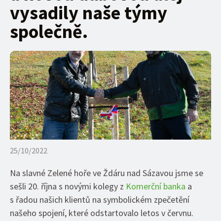
vysadily naše týmy
společně.
25/10/2022
Na slavné Zelené hoře ve Ždáru nad Sázavou jsme se
sešli 20. října s novými kolegy z
Komerční banka
a
s řadou našich klientů na symbolickém zpečetění
našeho spojení, které odstartovalo letos v červnu.