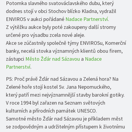
Potomka slavného svatováclavského dubu, který
dodnes stojí v obci Stochov blízko Kladna, vydražil
ENVIROS v aukci pořádané
Nadace Partnerství
.
Z výtěžku aukce byly poté zakoupeny další stromy
určené pro výsadbu zcela nové aleje.
Akce se zúčastnily společně týmy ENVIROSu, Komerční
banky, necelá stovka významných klientů obou firem,
zástupci
Město Žďár nad Sázavou
a
Nadace
Partnerství
.
PS: Proč právě Žďár nad Sázavou a Zelená hora? Na
Zelené hoře stojí kostel Sv. Jana Nepomuckého,
který patří mezi nejvýznamnější stavby barokní gotiky.
V roce 1994 byl zařazen na Seznam světových
kulturních a přírodních památek UNESCO.
Samotné město Žďár nad Sázavou je příkladem měst
se zodpovědným a udržitelným přístupem k životnímu