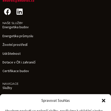
enviros@enviros.cz
NAŠE SLUŽBY
Energetika budov
Energetika průmyslu
Životní prostředí
Udržitelnost
Dotace v ČR i zahraničí
Certifikace budov
NAVIGACE
Služby
Reference
Spravovat Souhlas
Aktuality
Abychom poskytli co nejlepší služby, používáme k ukládání a/nebo