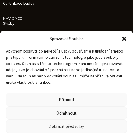
Certifikace budov
NAVIGACE
Služby
Reference
Spravovat Souhlas
Aktuality
Abychom poskytli co nejlepší služby, používáme k ukládání a/nebo
O nás
přístupu k informacím o zařízení, technologie jako jsou soubory
cookies. Souhlas s těmito technologiemi nám umožní zpracovávat
Kariéra
údaje, jako je chování při procházení nebo jedinečná ID na tomto
Kontakty
webu. Nesouhlas nebo odvolání souhlasu může nepříznivě ovlivnit
určité vlastnosti a funkce.
Zásady zpracování osobních údajů
Oznámení Whistleblowing
Příjmout
Dokumentace
Odmítnout
Zobrazit předvolby