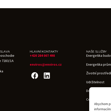
ISLAVA
HLAVNÍ KONTAKTY
NAŠE SLUŽBY
.poschodie
+420 284 007 498
Energetika budo
e 7283/1A
enviros@enviros.cz
Energetika prům
ika
Životní prostřed
Udržitelnost
Dotace v ČR i zah
Certifikace bud
Abychom pos
informacím 