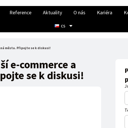
Reference
Aktuality
O nás
Kariéra
K
cs
ná města. Připojte se k diskusi!
jší e-commerce a
P
pojte se k diskusi!
p
J
T