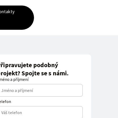
ontakty
řipravujete podobný
rojekt? Spojte se s námi.
méno a příjmení
elefon