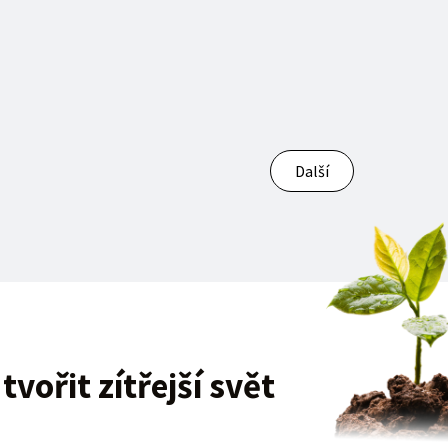
Další
vořit zítřejší svět