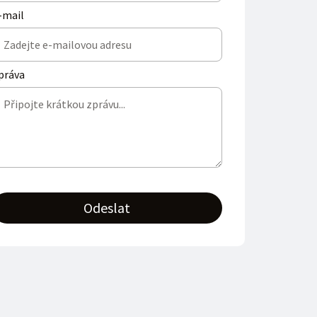
-mail
práva
Odeslat