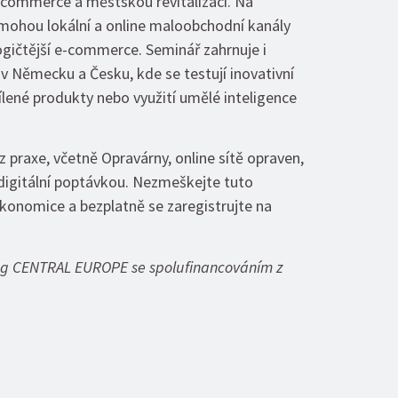
e-commerce a městskou revitalizaci. Na
k mohou lokální a online maloobchodní kanály
ogičtější e-commerce. Seminář zahrnuje i
 v Německu a Česku, kde se testují inovativní
dílené produkty nebo využití umělé inteligence
 praxe, včetně Opravárny, online sítě opraven,
s digitální poptávkou. Nezmeškejte tuto
 ekonomice a bezplatně se zaregistrujte na
reg CENTRAL EUROPE se spolufinancováním z