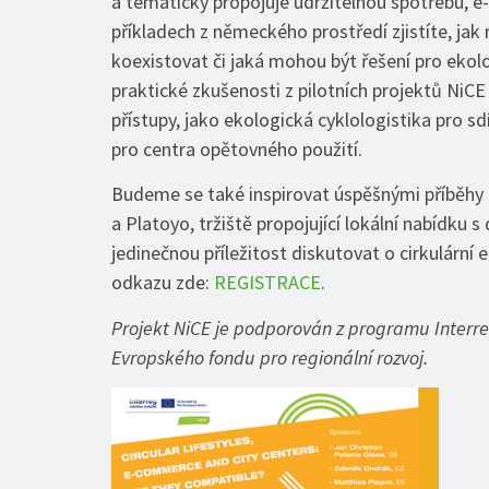
a tematicky propojuje udržitelnou spotřebu, 
příkladech z německého prostředí zjistíte, ja
koexistovat či jaká mohou být řešení pro ekol
praktické zkušenosti z pilotních projektů NiCE
přístupy, jako ekologická cyklologistika pro s
pro centra opětovného použití.
Budeme se také inspirovat úspěšnými příběhy z
a Platoyo, tržiště propojující lokální nabídku 
jedinečnou příležitost diskutovat o cirkulární
odkazu zde:
REGISTRACE
.
Projekt NiCE je podporován z programu Inter
Evropského fondu pro regionální rozvoj.