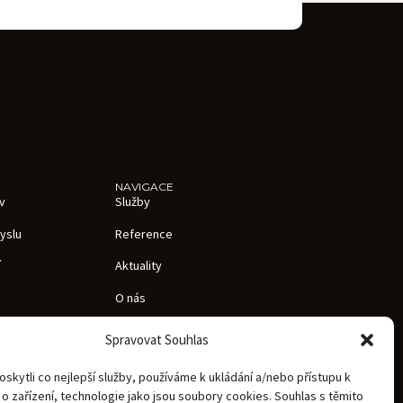
NAVIGACE
v
Služby
yslu
Reference
í
Aktuality
O nás
raničí
Kariéra
Spravovat Souhlas
ov
Kontakty
kytli co nejlepší služby, používáme k ukládání a/nebo přístupu k
Zásady zpracování osobních údajů
o zařízení, technologie jako jsou soubory cookies. Souhlas s těmito