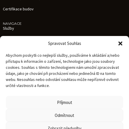
Certifikace budov
NAVIGACE
Služby
Reference
Spravovat Souhlas
Aktuality
Abychom poskytli co nejlepší služby, používáme k ukládání a/nebo
O nás
přístupu k informacím o zařízení, technologie jako jsou soubory
cookies. Souhlas s těmito technologiemi nám umožní zpracovávat
Kariéra
údaje, jako je chování při procházení nebo jedinečná ID na tomto
Kontakty
webu. Nesouhlas nebo odvolání souhlasu může nepříznivě ovlivnit
určité vlastnosti a funkce.
Zásady zpracování osobních údajů
Oznámení Whistleblowing
Příjmout
Dokumentace
Odmítnout
Zobrazit předvolby