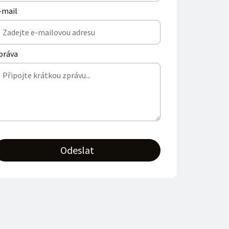
-mail
práva
Odeslat