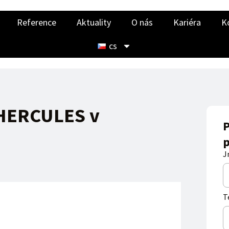
Reference
Aktuality
O nás
Kariéra
K
cs
 HERCULES v
P
p
J
T