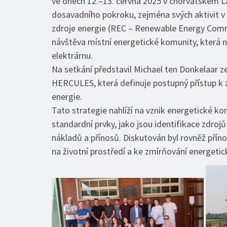
ve dnech 12.–13. června 2025 v chorvatském Lab
dosavadního pokroku, zejména svých aktivit v 
zdroje energie (REC – Renewable Energy Comm
návštěva místní energetické komunity, která n
elektrárnu.
Na setkání představil Michael ten Donkelaar z
HERCULES, která definuje postupný přístup k 
energie.
Tato strategie nahlíží na vznik energetické ko
standardní prvky, jako jsou identifikace zdro
nákladů a přínosů. Diskutován byl rovněž pří
na životní prostředí a ke zmírňování energeti