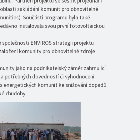
inu. Partneři projektu se sešli k projednání
oblasti zakládání komunit pro obnovitelné
unities). Součástí programu byla také
edávno instalovala svou první fotovoltaickou
e společnosti ENVIROS strategii projektu
založení komunity pro obnovitelné zdroje
munity jako na podnikatelský záměr zahrnující
jů a potřebných dovedností či vyhodnocení
nos energetických komunit ke snižování dopadů
cké chudoby.