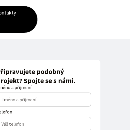
ontakty
řipravujete podobný
rojekt? Spojte se s námi.
méno a příjmení
elefon