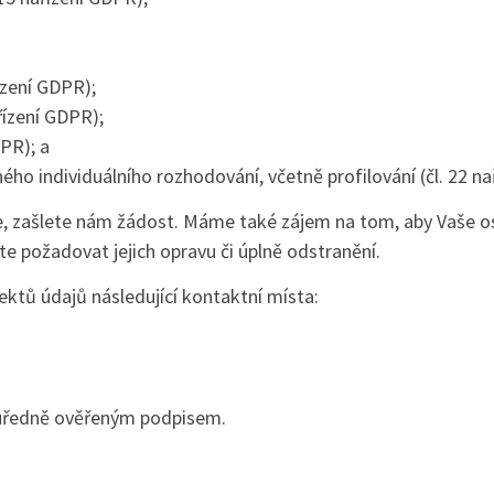
ízení GDPR);
řízení GDPR);
DPR); a
 individuálního rozhodování, včetně profilování (čl. 22 na
, zašlete nám žádost. Máme také zájem na tom, aby Vaše osobn
te požadovat jejich opravu či úplně odstranění.
ektů údajů následující kontaktní místa:
s úředně ověřeným podpisem.