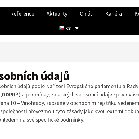
Reference
Aktuality
O nás
Kariéra
K
cs
sobních údajů
sobních údajů podle Nařízení Evropského parlamentu a Rady
„GDPR“
) a podmínky, za kterých se osobní údaje zpracovávají
raha 10 – Vinohrady, zapsané v obchodním rejstříku vedené
é společnosti převezmou tyto zásady jako svou externí doku
ohledem na své specifické podmínky.