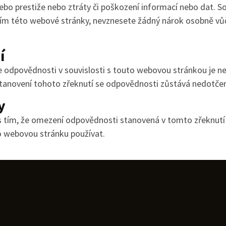
o prestiže nebo ztráty či poškození informací nebo dat. Souh
íváním této webové stránky, nevznesete žádný nárok osobně 
í
 odpovědnosti v souvislosti s touto webovou stránkou je ne
ustanovení tohoto zřeknutí se odpovědnosti zůstává nedotče
y
 tím, že omezení odpovědnosti stanovená v tomto zřeknutí 
o webovou stránku používat.