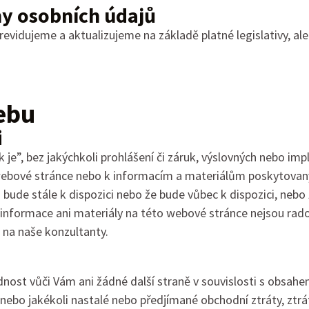
y osobních údajů
evidujeme a aktualizujeme na základě platné legislativy, ale
ebu
i
 je”, bez jakýchkoli prohlášení či záruk, výslovných nebo im
o webové stránce nebo k informacím a materiálům poskytova
bude stále k dispozici nebo že bude vůbec k dispozici, nebo
é informace ani materiály na této webové stránce nejsou rad
 na naše konzultanty.
st vůči Vám ani žádné další straně v souvislosti s obsahe
nebo jakékoli nastalé nebo předjímané obchodní ztráty, ztrát