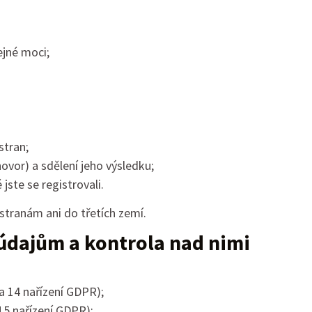
ejné moci;
stran;
ovor) a sdělení jeho výsledku;
 jste se registrovali.
tranám ani do třetích zemí.
údajům a kontrola nad nimi
 a 14 nařízení GDPR);
15 nařízení GDPR);