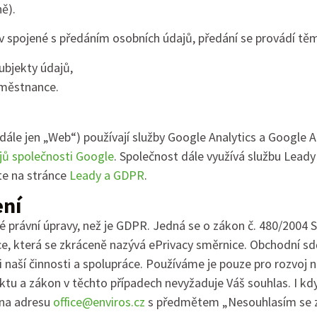
ě).
áv spojené s předáním osobních údajů, předání se provádí tě
ubjekty údajů,
aměstnance.
dále jen „Web“) používají služby Google Analytics a Google 
jů společnosti Google
. Společnost dále využívá službu Leady
te na stránce
Leady a GDPR
.
ení
é právní úpravy, než je GDPR. Jedná se o zákon č. 480/2004 S
ce, která se zkráceně nazývá ePrivacy směrnice. Obchodní s
ci naší činnosti a spolupráce. Používáme je pouze pro rozvoj
tu a zákon v těchto případech nevyžaduje Váš souhlas. I kdy
 na adresu
office@enviros.cz
s předmětem „Nesouhlasím se za